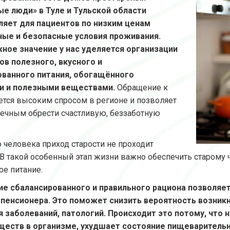
е люди» в Туле и Тульской области
ляет для пациентов по низким ценам
ные и безопасные условия проживания.
ное значение у нас уделяется организации
ов полезного, вкусного и
ованного питания, обогащённого
и и полезными веществами.
Обращение к
ется высоким спросом в регионе и позволяет
ечным обрести счастливую, беззаботную
 человека приход старости не проходит
 В такой особенный этап жизни важно обеспечить старому 
ое питание.
ие сбалансированного и правильного рациона позволяе
 пенсионера. Это поможет снизить вероятность возник
заболеваний, патологий. Происходит это потому, что 
ществ в организме, ухудшает состояние пищеваритель