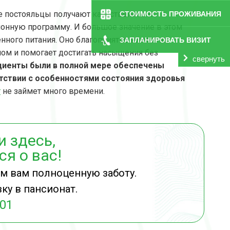
е постояльцы получают качественное и
СТОИМОСТЬ ПРОЖИВАНИЯ
онную программу. И большое значение в этом
нного питания. Оно благоприятно влияет на
ЗАПЛАНИРОВАТЬ ВИЗИТ
мом и помогает достигать насыщения без
свернуть
ациенты были в полной мере обеспечены
тствии с особенностями состояния здоровья
т
не займет много времени.
 здесь,
я о вас!
ем вам полноценную заботу.
ку в пансионат.
-01