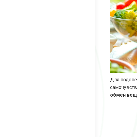
Для подопе
самочувств
обмен веще