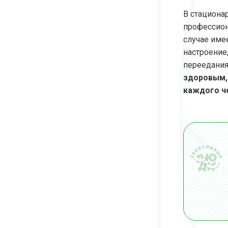
В стациона
профессион
случае име
настроение
переедания
здоровым,
каждого ч