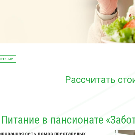
итание
Рассчитать сто
Питание в пансионате «Забо
ированная сеть домов престарелых