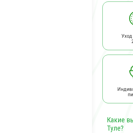
Уход 
Индив
пи
Какие в
Туле?