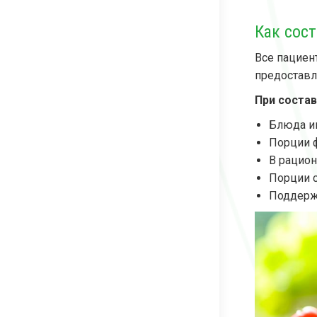
Как сос
Все пациен
предоставл
При соста
Блюда и
Порции ф
В рацион
Порции с
Поддержа