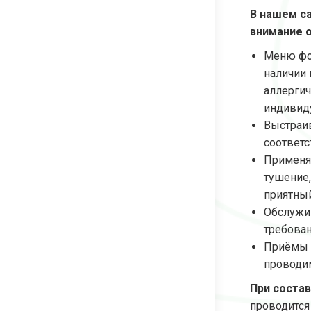
В нашем с
внимание о
Меню фор
наличии
аллерги
индивиду
Выстраи
соответс
Применяю
тушение,
приятный
Обслужив
требован
Приёмы п
проводим
При соста
проводится