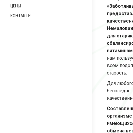
ЦЕНЫ
«Заботливы
предостав
КОНТАКТЫ
качествен
Немаловаж
для старик
сбалансир
витаминам
нам пользу
всем подоп
старость.
Для любого
бесследно.
качественн
Составлен
организме
имеющихся 
обмена ве