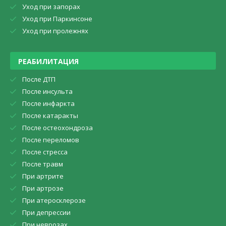
Уход при запорах
Уход при Паркинсоне
Уход при пролежнях
РЕАБИЛИТАЦИЯ
После ДТП
После инсульта
После инфаркта
После катаракты
После остеохондроза
После переломов
После стресса
После травм
При артрите
При артрозе
При атеросклерозе
При депрессии
При неврозах